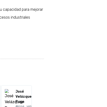
 Su capacidad para mejorar
ocesos industriales
José
Velázquez
Puga
@jose_vela:puga