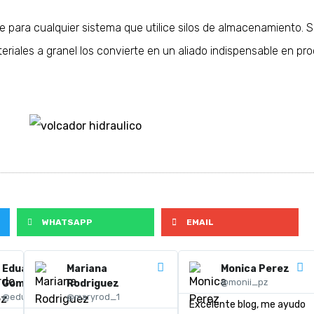
te para cualquier sistema que utilice silos de almacenamiento.
teriales a granel los convierte en un aliado indispensable en pr
WHATSAPP
EMAIL
Eduardo
Mariana
Monica Perez
@monii_pz
Gomez
Rodriguez
@eduugomez
@maryrod_1
Excelente blog, me ayudo