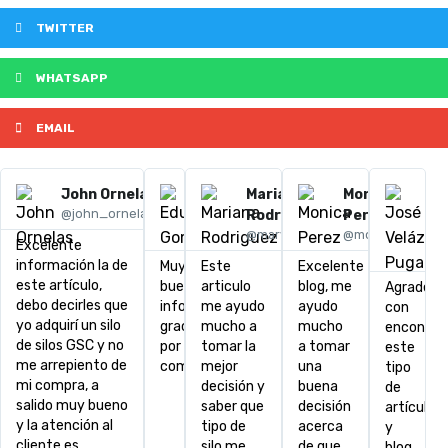
TWITTER
WHATSAPP
EMAIL
John Ornelas
Eduardo
Mariana
Monica
Jo
@john_ornelas12
Gomez
Rodriguez
Perez
Ve
@eduugomez
@maryrod_1
@monii_pz
P
Excelente
@j
información la de
Muy
Este
Excelente
este artículo,
buena
articulo
blog, me
Agradeci
debo decirles que
información,
me ayudo
ayudo
con
yo adquirí un silo
gracias
mucho a
mucho
encontra
de silos GSC y no
por
tomar la
a tomar
este
me arrepiento de
compartir
mejor
una
tipo
mi compra, a
decisión y
buena
de
salido muy bueno
saber que
decisión
artículos
y la atención al
tipo de
acerca
y
cliente es
silo me
de que
blog